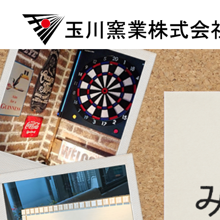
コ
ン
テ
ン
ツ
玉川
へ
ス
キ
tamagawa-yougyou Blog
ッ
プ