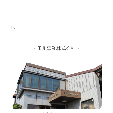
ビ
ゲ
ー
by
シ
ョ
玉川窯業株式会社
ン