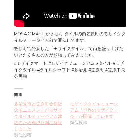
MOSAIC MART かさはら タイルの街笠原町のモザイクタ
イルミュージアム前で開催してます。
笠原町で発展した「モザイクタイル」で街を盛り上げた
いとたくさんの方が頑張ってみえました。
#モザイクマート #モザイクミュージアム #タイル #モザ
イクタイル #タイルクラフト #多治見 #笠原町 #笠原中央
公民館
関連
多治見市と笠原町合併記
モザイクタイルミュージ
念モニュメントがモザイ
アム「世界のモザイク・
クタイルミュージアム建
今」が開催しています
設のため権現公園に移設
類似投稿
しました
類似投稿