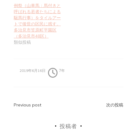
例祭（山車馬：馬付きと
呼ばれる若者たちによる
駆馬行事）をタイルアー
トで後世の区民に残す。
多治見市笠原町平園区
（多治見市48区）
類似投稿
7年
2019年6月16日
投
Previous post
次の投稿
稿
投稿者
ナ