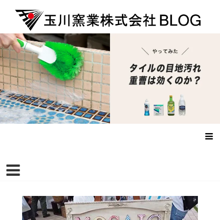
コ
ン
テ
ン
玉川窯業ブログ
tamagawa-yougyou Blog
ツ
へ
ス
キ
ッ
プ